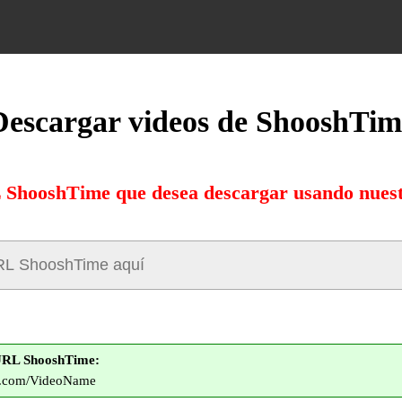
Descargar videos de ShooshTim
 ShooshTime que desea descargar usando nuest
URL ShooshTime:
me.com/VideoName