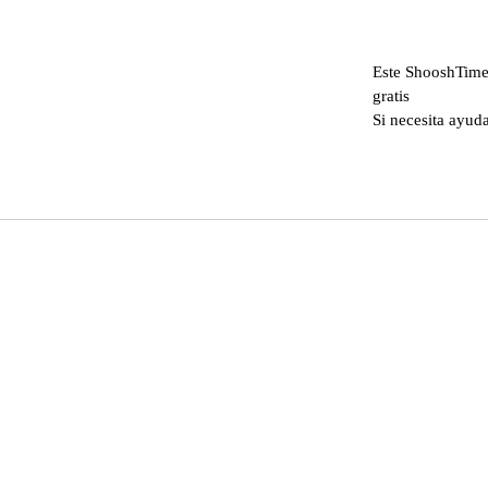
Este ShooshTime
gratis
Si necesita ayuda