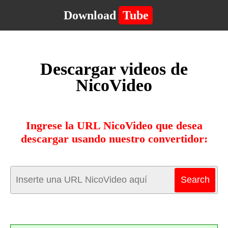
Download
Tube
Descargar videos de
NicoVideo
Ingrese la URL NicoVideo que desea
descargar usando nuestro convertidor: