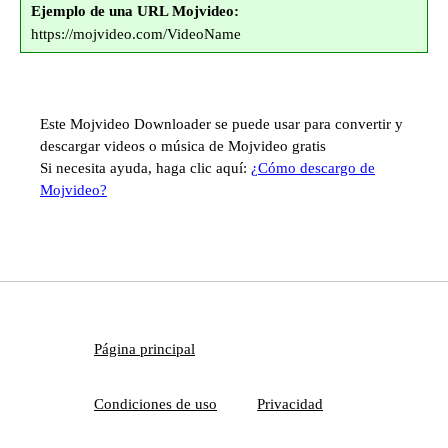
Ejemplo de una URL Mojvideo:
https://mojvideo.com/VideoName
Este Mojvideo Downloader se puede usar para convertir y
descargar videos o música de Mojvideo gratis
Si necesita ayuda, haga clic aquí:
¿Cómo descargo de
Mojvideo?
Página principal
Condiciones de uso
Privacidad