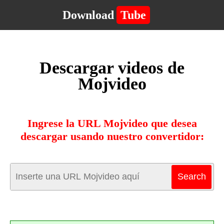
Download
Tube
Descargar videos de
Mojvideo
Ingrese la URL Mojvideo que desea
descargar usando nuestro convertidor: