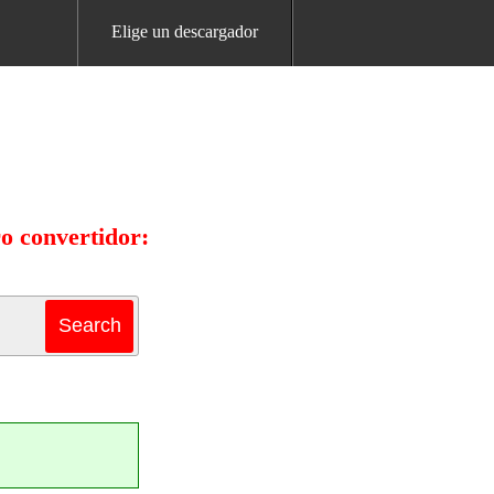
Elige un descargador
o convertidor: