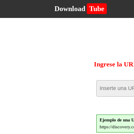
Download
Tube
Ingrese la UR
Ejemplo de una 
https://discover