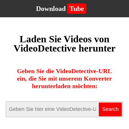
Download
Tube
Laden Sie Videos von
VideoDetective herunter
Geben Sie die VideoDetective-URL
ein, die Sie mit unserem Konverter
herunterladen möchten: