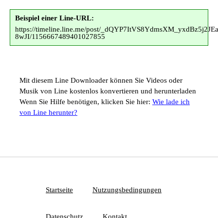
Beispiel einer Line-URL:
https://timeline.line.me/post/_dQYP7ItVS8YdmsXM_yxdBz5j2J
8wJI/1156667489401027855
Mit diesem Line Downloader können Sie Videos oder
Musik von Line kostenlos konvertieren und herunterladen
Wenn Sie Hilfe benötigen, klicken Sie hier:
Wie lade ich
von Line herunter?
Startseite
Nutzungsbedingungen
Datenschutz
Kontakt