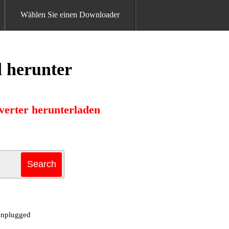
Wählen Sie einen Downloader
 herunter
verter herunterladen
Unplugged