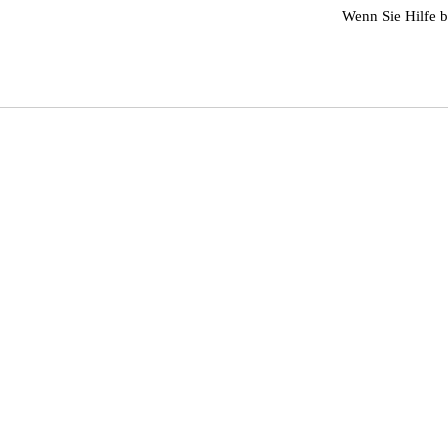
Wenn Sie Hilfe b