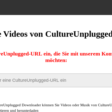
e Videos von CultureUnplugged
reUnplugged-URL ein, die Sie mit unserem Kon
möchten:
ureUnplugged Downloader können Sie Videos oder Musik von Culture
tieren und herunterladen