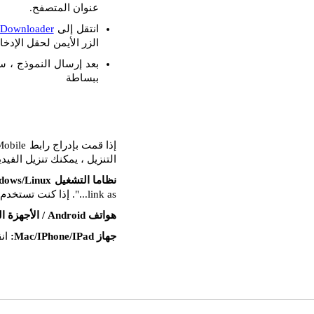
عنوان المتصفح.
انتقل إلى
 Downloader
الزر الأيمن لحقل الإدخال
بعد إرسال النموذج ، س
ببساطة
التنزيل ، يمكنك تنزيل الفيد
نظاما التشغيل Windows/Linux:
link as...". إذا كنت تستخدم Mozilla FireFox ، فحدد خيار "حفظ الهدف باسم...".
هواتف Android / الأجهزة اللوحية:
جهاز Mac/IPhone/IPad:
انق