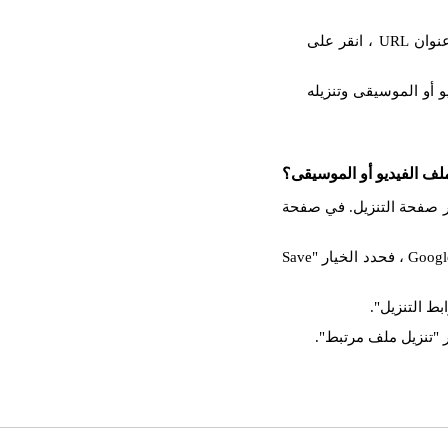
والصق عنوان URL المنسوخ في حقل الإدخال. بعد إدراج عنوان URL ، انقر على
 أو الموسيقى وتنزيله
لف الفيديو أو الموسيقى؟
 ، فستظهر صفحة التنزيل. في صفحة
انقر بزر الماوس الأيمن على زر التنزيل. إذا كنت تستخدم Google Chrome ، فحدد الخيار "Save
بط التنزيل".
 "تنزيل ملف مرتبط".