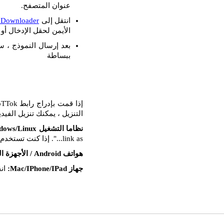
عنوان المتصفح.
انتقل إلى
Downloader
الأيمن لحقل الإدخال أو ا
بعد إرسال النموذج ، س
ببساطة
التنزيل ، يمكنك تنزيل الفيد
نظاما التشغيل Windows/Linux:
link as...". إذا كنت تستخدم Mozilla FireFox ، فحدد خيار "حفظ الهدف باسم...".
هواتف Android / الأجهزة اللوحية:
جهاز Mac/IPhone/IPad:
انق