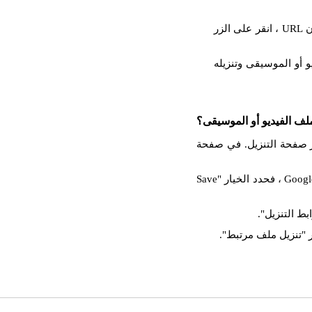
والصق عنوان URL المنسوخ في حقل الإدخال. بعد إدراج عنوان URL ، انقر على الزر
 أو الموسيقى وتنزيله
لف الفيديو أو الموسيقى؟
، فستظهر صفحة التنزيل. في صفحة
انقر بزر الماوس الأيمن على زر التنزيل. إذا كنت تستخدم Google Chrome ، فحدد الخيار "Save
بط التنزيل".
 "تنزيل ملف مرتبط".