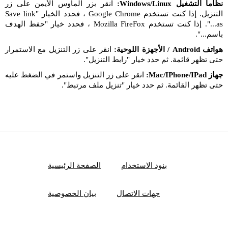
نظاما التشغيل Windows/Linux:
انقر بزر الماوس الأيمن على زر
التنزيل. إذا كنت تستخدم Google Chrome ، فحدد الخيار "Save link
as...". إذا كنت تستخدم Mozilla FireFox ، فحدد خيار "حفظ الهدف
باسم...".
هواتف Android / الأجهزة اللوحية:
انقر على زر التنزيل مع الاستمرار
حتى تظهر قائمة. ثم حدد خيار "رابط التنزيل".
جهاز Mac/IPhone/IPad:
انقر على زر التنزيل واستمر في الضغط عليه
حتى تظهر القائمة. ثم حدد خيار "تنزيل ملف مرتبط".
بنود الاستخدام
الصفحة الرئيسية
جهات الاتصال
بيان الخصوصية