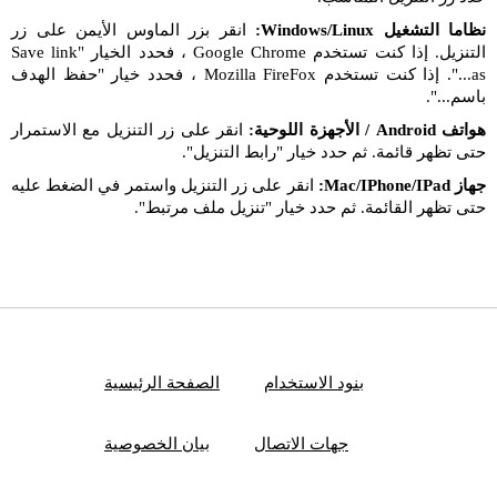
نظاما التشغيل Windows/Linux:
انقر بزر الماوس الأيمن على زر
التنزيل. إذا كنت تستخدم Google Chrome ، فحدد الخيار "Save link
as...". إذا كنت تستخدم Mozilla FireFox ، فحدد خيار "حفظ الهدف
باسم...".
هواتف Android / الأجهزة اللوحية:
انقر على زر التنزيل مع الاستمرار
حتى تظهر قائمة. ثم حدد خيار "رابط التنزيل".
جهاز Mac/IPhone/IPad:
انقر على زر التنزيل واستمر في الضغط عليه
حتى تظهر القائمة. ثم حدد خيار "تنزيل ملف مرتبط".
بنود الاستخدام
الصفحة الرئيسية
جهات الاتصال
بيان الخصوصية