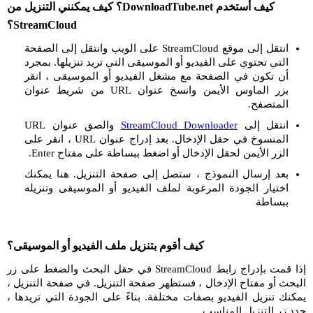
كيف أستخدم DownloadTube.net؟ كيف يمكنني التنزيل من
StreamCloud؟
انتقل إلى موقع StreamCloud على الويب وانتقل إلى الصفحة
التي تحتوي على الفيديو أو الموسيقى التي تريد تنزيلها. بمجرد
أن تكون في الصفحة مع مشغل الفيديو أو الموسيقى ، انقر
بزر الماوس الأيمن وانسخ عنوان URL من شريط عنوان
المتصفح.
انتقل إلى
StreamCloud Downloader
والصق عنوان URL
المنسوخ في حقل الإدخال. بعد إدراج عنوان URL ، انقر على
الزر الأيمن لحقل الإدخال أو اضغط ببساطة على مفتاح Enter.
بعد إرسال النموذج ، ستصل إلى صفحة التنزيل. هنا يمكنك
اختيار الجودة المرغوبة لملف الفيديو أو الموسيقى وتنزيله
ببساطة
كيف أقوم بتنزيل ملف الفيديو أو الموسيقى؟
إذا قمت بإدراج رابط StreamCloud في حقل البحث والضغط على زر
البحث أو مفتاح الإدخال ، فستظهر صفحة التنزيل. في صفحة التنزيل ،
يمكنك تنزيل الفيديو بصفات مختلفة. بناءً على الجودة التي تريدها ،
حدد زر التنزيل المناسب.