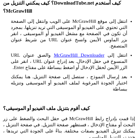
كيف أستخدم DownloadTube.net؟ كيف يمكنني التنزيل من
McGrawHill؟
انتقل إلى موقع McGrawHill على الويب وانتقل إلى الصفحة
التي تحتوي على الفيديو أو الموسيقى التي تريد تنزيلها. بمجرد
أن تكون في الصفحة مع مشغل الفيديو أو الموسيقى ، انقر
بزر الماوس الأيمن وانسخ عنوان URL من شريط عنوان
المتصفح.
انتقل إلى
McGrawHill Downloader
والصق عنوان URL
المنسوخ في حقل الإدخال. بعد إدراج عنوان URL ، انقر على
الزر الأيمن لحقل الإدخال أو اضغط ببساطة على مفتاح Enter.
بعد إرسال النموذج ، ستصل إلى صفحة التنزيل. هنا يمكنك
اختيار الجودة المرغوبة لملف الفيديو أو الموسيقى وتنزيله
ببساطة
كيف أقوم بتنزيل ملف الفيديو أو الموسيقى؟
إذا قمت بإدراج رابط McGrawHill في حقل البحث والضغط على زر
البحث أو مفتاح الإدخال ، فستظهر صفحة التنزيل. في صفحة التنزيل ،
يمكنك تنزيل الفيديو بصفات مختلفة. بناءً على الجودة التي تريدها ،
حدد زر التنزيل المناسب.