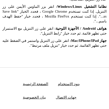
نظاما التشغيل Windows/Linux:
انقر بزر الماوس الأيمن على زر
التنزيل. إذا كنت تستخدم Google Chrome ، فحدد الخيار "Save link
as...". إذا كنت تستخدم Mozilla FireFox ، فحدد خيار "حفظ الهدف
باسم...".
هواتف Android / الأجهزة اللوحية:
انقر على زر التنزيل مع الاستمرار
حتى تظهر قائمة. ثم حدد خيار "رابط التنزيل".
جهاز Mac/IPhone/IPad:
انقر على زر التنزيل واستمر في الضغط عليه
حتى تظهر القائمة. ثم حدد خيار "تنزيل ملف مرتبط".
بنود الاستخدام
الصفحة الرئيسية
جهات الاتصال
بيان الخصوصية