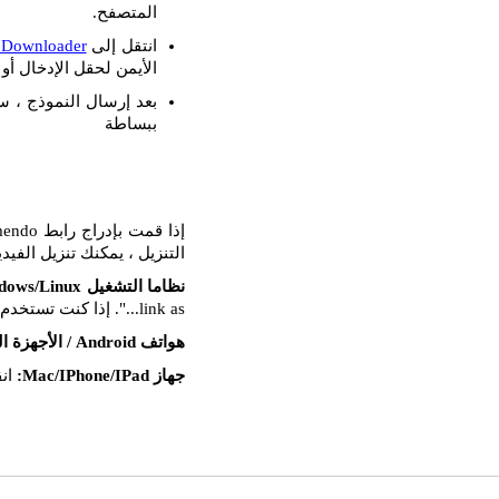
المتصفح.
انتقل إلى
 Downloader
الأيمن لحقل الإدخال أو ا
بعد إرسال النموذج ، س
ببساطة
التنزيل ، يمكنك تنزيل الفيد
نظاما التشغيل Windows/Linux:
link as...". إذا كنت تستخدم Mozilla FireFox ، فحدد خيار "حفظ الهدف باسم...".
هواتف Android / الأجهزة اللوحية:
جهاز Mac/IPhone/IPad:
انق