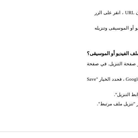
والصق عنوان URL المنسوخ في حقل الإدخال. بعد إدراج عنوان URL ، انقر على الزر
 أو الموسيقى وتنزيله
لف الفيديو أو الموسيقى؟
، فستظهر صفحة التنزيل. في صفحة
انقر بزر الماوس الأيمن على زر التنزيل. إذا كنت تستخدم Google Chrome ، فحدد الخيار "Save
بط التنزيل".
 "تنزيل ملف مرتبط".