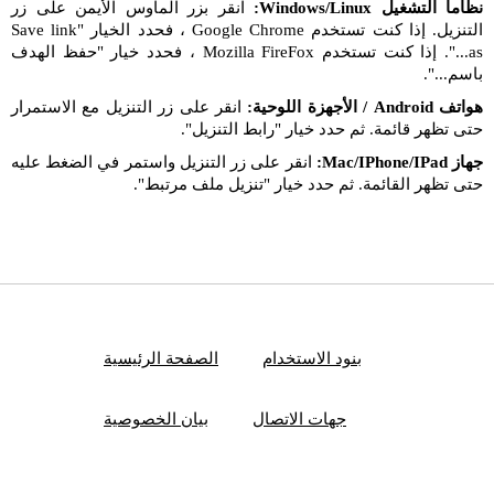
نظاما التشغيل Windows/Linux:
انقر بزر الماوس الأيمن على زر
التنزيل. إذا كنت تستخدم Google Chrome ، فحدد الخيار "Save link
as...". إذا كنت تستخدم Mozilla FireFox ، فحدد خيار "حفظ الهدف
باسم...".
هواتف Android / الأجهزة اللوحية:
انقر على زر التنزيل مع الاستمرار
حتى تظهر قائمة. ثم حدد خيار "رابط التنزيل".
جهاز Mac/IPhone/IPad:
انقر على زر التنزيل واستمر في الضغط عليه
حتى تظهر القائمة. ثم حدد خيار "تنزيل ملف مرتبط".
بنود الاستخدام
الصفحة الرئيسية
جهات الاتصال
بيان الخصوصية