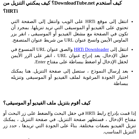
كيف أستخدم DownloadTube.net؟ كيف يمكنني التنزيل من
HRTi؟
انتقل إلى موقع HRTi على الويب وانتقل إلى الصفحة التي
تحتوي على الفيديو أو الموسيقى التي تريد تنزيلها. بمجرد أن
تكون في الصفحة مع مشغل الفيديو أو الموسيقى ، انقر بزر
الماوس الأيمن وانسخ عنوان URL من شريط عنوان المتصفح.
انتقل إلى
HRTi Downloader
والصق عنوان URL المنسوخ في
حقل الإدخال. بعد إدراج عنوان URL ، انقر على الزر الأيمن
لحقل الإدخال أو اضغط ببساطة على مفتاح Enter.
بعد إرسال النموذج ، ستصل إلى صفحة التنزيل. هنا يمكنك
اختيار الجودة المرغوبة لملف الفيديو أو الموسيقى وتنزيله
ببساطة
كيف أقوم بتنزيل ملف الفيديو أو الموسيقى؟
إذا قمت بإدراج رابط HRTi في حقل البحث والضغط على زر البحث أو
مفتاح الإدخال ، فستظهر صفحة التنزيل. في صفحة التنزيل ، يمكنك
تنزيل الفيديو بصفات مختلفة. بناءً على الجودة التي تريدها ، حدد زر
التنزيل المناسب.