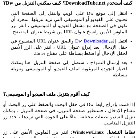
كيف أستخدم DownloadTube.net؟ كيف يمكنني التنزيل من Dw؟
انتقل إلى موقع Dw على الويب وانتقل إلى الصفحة التي
تحتوي على الفيديو أو الموسيقى التي تريد تنزيلها. بمجرد أن
تكون في الصفحة مع مشغل الفيديو أو الموسيقى ، انقر بزر
الماوس الأيمن وانسخ عنوان URL من شريط عنوان المتصفح.
انتقل إلى
Dw Downloader
والصق عنوان URL المنسوخ في
حقل الإدخال. بعد إدراج عنوان URL ، انقر على الزر الأيمن
لحقل الإدخال أو اضغط ببساطة على مفتاح Enter.
بعد إرسال النموذج ، ستصل إلى صفحة التنزيل. هنا يمكنك
اختيار الجودة المرغوبة لملف الفيديو أو الموسيقى وتنزيله
ببساطة
كيف أقوم بتنزيل ملف الفيديو أو الموسيقى؟
إذا قمت بإدراج رابط Dw في حقل البحث والضغط على زر البحث أو
مفتاح الإدخال ، فستظهر صفحة التنزيل. في صفحة التنزيل ، يمكنك
تنزيل الفيديو بصفات مختلفة. بناءً على الجودة التي تريدها ، حدد زر
التنزيل المناسب.
نظاما التشغيل Windows/Linux:
انقر بزر الماوس الأيمن على زر