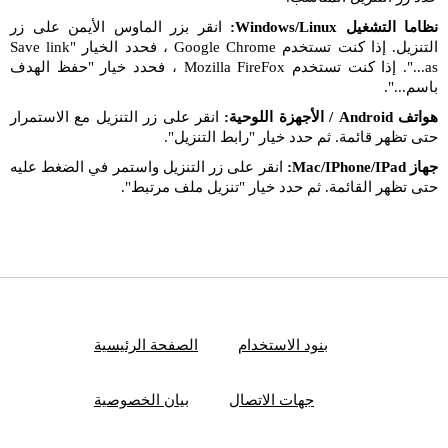
نظاما التشغيل Windows/Linux:
انقر بزر الماوس الأيمن على زر
التنزيل. إذا كنت تستخدم Google Chrome ، فحدد الخيار "Save link
as...". إذا كنت تستخدم Mozilla FireFox ، فحدد خيار "حفظ الهدف
باسم...".
هواتف Android / الأجهزة اللوحية:
انقر على زر التنزيل مع الاستمرار
حتى تظهر قائمة. ثم حدد خيار "رابط التنزيل".
جهاز Mac/IPhone/IPad:
انقر على زر التنزيل واستمر في الضغط عليه
حتى تظهر القائمة. ثم حدد خيار "تنزيل ملف مرتبط".
بنود الاستخدام
الصفحة الرئيسية
جهات الاتصال
بيان الخصوصية