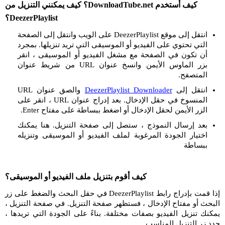
كيف أستخدم DownloadTube.net؟ كيف يمكنني التنزيل من
DeezerPlaylist؟
انتقل إلى موقع DeezerPlaylist على الويب وانتقل إلى الصفحة
التي تحتوي على الفيديو أو الموسيقى التي تريد تنزيلها. بمجرد
أن تكون في الصفحة مع مشغل الفيديو أو الموسيقى ، انقر
بزر الماوس الأيمن وانسخ عنوان URL من شريط عنوان
المتصفح.
انتقل إلى
DeezerPlaylist Downloader
والصق عنوان URL
المنسوخ في حقل الإدخال. بعد إدراج عنوان URL ، انقر على
الزر الأيمن لحقل الإدخال أو اضغط ببساطة على مفتاح Enter.
بعد إرسال النموذج ، ستصل إلى صفحة التنزيل. هنا يمكنك
اختيار الجودة المرغوبة لملف الفيديو أو الموسيقى وتنزيله
ببساطة
كيف أقوم بتنزيل ملف الفيديو أو الموسيقى؟
إذا قمت بإدراج رابط DeezerPlaylist في حقل البحث والضغط على زر
البحث أو مفتاح الإدخال ، فستظهر صفحة التنزيل. في صفحة التنزيل ،
يمكنك تنزيل الفيديو بصفات مختلفة. بناءً على الجودة التي تريدها ،
حدد زر التنزيل المناسب.