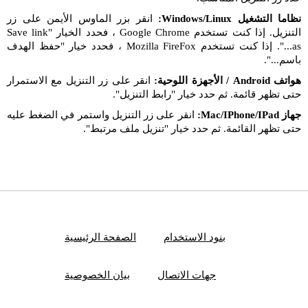
نظاما التشغيل Windows/Linux:
انقر بزر الماوس الأيمن على زر
التنزيل. إذا كنت تستخدم Google Chrome ، فحدد الخيار "Save link
as...". إذا كنت تستخدم Mozilla FireFox ، فحدد خيار "حفظ الهدف
باسم...".
هواتف Android / الأجهزة اللوحية:
انقر على زر التنزيل مع الاستمرار
حتى تظهر قائمة. ثم حدد خيار "رابط التنزيل".
جهاز Mac/IPhone/IPad:
انقر على زر التنزيل واستمر في الضغط عليه
حتى تظهر القائمة. ثم حدد خيار "تنزيل ملف مرتبط".
بنود الاستخدام
الصفحة الرئيسية
جهات الاتصال
بيان الخصوصية