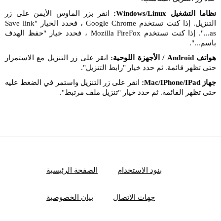
نظاما التشغيل Windows/Linux:
انقر بزر الماوس الأيمن على زر
التنزيل. إذا كنت تستخدم Google Chrome ، فحدد الخيار "Save link
as...". إذا كنت تستخدم Mozilla FireFox ، فحدد خيار "حفظ الهدف
باسم...".
هواتف Android / الأجهزة اللوحية:
انقر على زر التنزيل مع الاستمرار
حتى تظهر قائمة. ثم حدد خيار "رابط التنزيل".
جهاز Mac/IPhone/IPad:
انقر على زر التنزيل واستمر في الضغط عليه
حتى تظهر القائمة. ثم حدد خيار "تنزيل ملف مرتبط".
بنود الاستخدام
الصفحة الرئيسية
جهات الاتصال
بيان الخصوصية