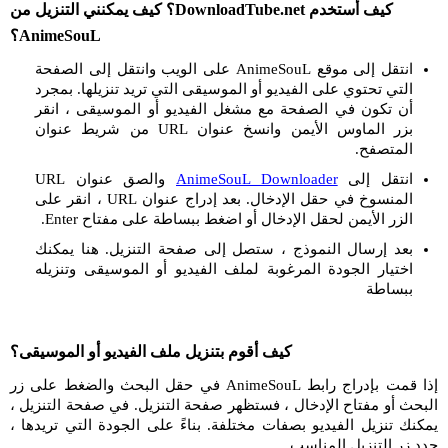
كيف أستخدم DownloadTube.net؟ كيف يمكنني التنزيل من
AnimeSouL؟
انتقل إلى موقع AnimeSouL على الويب وانتقل إلى الصفحة
التي تحتوي على الفيديو أو الموسيقى التي تريد تنزيلها. بمجرد
أن تكون في الصفحة مع مشغل الفيديو أو الموسيقى ، انقر
بزر الماوس الأيمن وانسخ عنوان URL من شريط عنوان
المتصفح.
انتقل إلى
AnimeSouL Downloader
والصق عنوان URL
المنسوخ في حقل الإدخال. بعد إدراج عنوان URL ، انقر على
الزر الأيمن لحقل الإدخال أو اضغط ببساطة على مفتاح Enter.
بعد إرسال النموذج ، ستصل إلى صفحة التنزيل. هنا يمكنك
اختيار الجودة المرغوبة لملف الفيديو أو الموسيقى وتنزيله
ببساطة
كيف أقوم بتنزيل ملف الفيديو أو الموسيقى؟
إذا قمت بإدراج رابط AnimeSouL في حقل البحث والضغط على زر
البحث أو مفتاح الإدخال ، فستظهر صفحة التنزيل. في صفحة التنزيل ،
يمكنك تنزيل الفيديو بصفات مختلفة. بناءً على الجودة التي تريدها ،
حدد زر التنزيل المناسب.