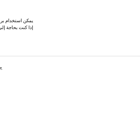
يمكن استخدام برنامج Sohu Downloader لتحويل وتنزيل الفيديو أو الموس
إذا كنت بحاجة إلى
جه