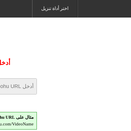
اختر أداة تنزيل
أدخل عنوان L Sohu
مثال على Sohu URL:
ohu.com/VideoName