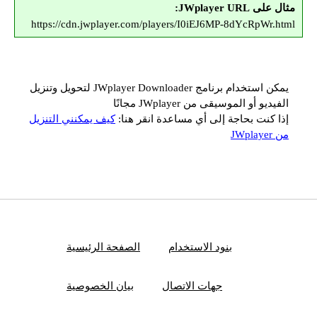
مثال على JWplayer URL:
https://cdn.jwplayer.com/players/I0iEJ6MP-8dYcRpWr.html
يمكن استخدام برنامج JWplayer Downloader لتحويل وتنزيل
الفيديو أو الموسيقى من JWplayer مجانًا
إذا كنت بحاجة إلى أي مساعدة انقر هنا:
كيف يمكنني التنزيل
من JWplayer
بنود الاستخدام
الصفحة الرئيسية
جهات الاتصال
بيان الخصوصية