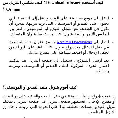
كيف أستخدم DownloadTube.net؟ كيف يمكنني التنزيل من
XAnimu؟
انتقل إلى موقع XAnimu على الويب وانتقل إلى الصفحة التي
تحتوي على الفيديو أو الموسيقى التي تريد تنزيلها. بمجرد أن
تكون في الصفحة مع مشغل الفيديو أو الموسيقى ، انقر بزر
الماوس الأيمن وانسخ عنوان URL من شريط عنوان المتصفح.
انتقل إلى
XAnimu Downloader
والصق عنوان URL المنسوخ
في حقل الإدخال. بعد إدراج عنوان URL ، انقر على الزر الأيمن
لحقل الإدخال أو اضغط ببساطة على مفتاح Enter.
بعد إرسال النموذج ، ستصل إلى صفحة التنزيل. هنا يمكنك
اختيار الجودة المرغوبة لملف الفيديو أو الموسيقى وتنزيله
ببساطة
كيف أقوم بتنزيل ملف الفيديو أو الموسيقى؟
إذا قمت بإدراج رابط XAnimu في حقل البحث والضغط على زر البحث
أو مفتاح الإدخال ، فستظهر صفحة التنزيل. في صفحة التنزيل ، يمكنك
تنزيل الفيديو بصفات مختلفة. بناءً على الجودة التي تريدها ، حدد زر
التنزيل المناسب.