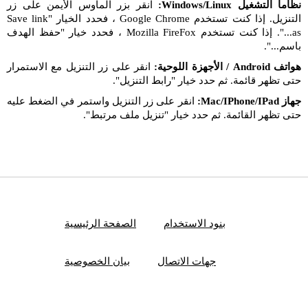
نظاما التشغيل Windows/Linux:
انقر بزر الماوس الأيمن على زر
التنزيل. إذا كنت تستخدم Google Chrome ، فحدد الخيار "Save link
as...". إذا كنت تستخدم Mozilla FireFox ، فحدد خيار "حفظ الهدف
باسم...".
هواتف Android / الأجهزة اللوحية:
انقر على زر التنزيل مع الاستمرار
حتى تظهر قائمة. ثم حدد خيار "رابط التنزيل".
جهاز Mac/IPhone/IPad:
انقر على زر التنزيل واستمر في الضغط عليه
حتى تظهر القائمة. ثم حدد خيار "تنزيل ملف مرتبط".
بنود الاستخدام
الصفحة الرئيسية
جهات الاتصال
بيان الخصوصية