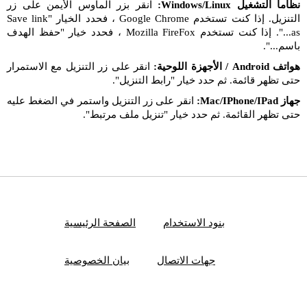
نظاما التشغيل Windows/Linux:
انقر بزر الماوس الأيمن على زر
التنزيل. إذا كنت تستخدم Google Chrome ، فحدد الخيار "Save link
as...". إذا كنت تستخدم Mozilla FireFox ، فحدد خيار "حفظ الهدف
باسم...".
هواتف Android / الأجهزة اللوحية:
انقر على زر التنزيل مع الاستمرار
حتى تظهر قائمة. ثم حدد خيار "رابط التنزيل".
جهاز Mac/IPhone/IPad:
انقر على زر التنزيل واستمر في الضغط عليه
حتى تظهر القائمة. ثم حدد خيار "تنزيل ملف مرتبط".
بنود الاستخدام
الصفحة الرئيسية
جهات الاتصال
بيان الخصوصية