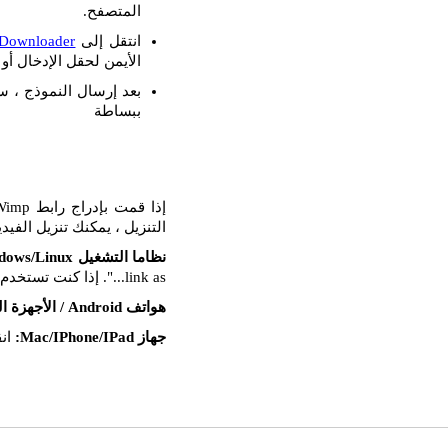
المتصفح.
انتقل إلى
Downloader
الأيمن لحقل الإدخال أو ا
بعد إرسال النموذج ، س
ببساطة
التنزيل ، يمكنك تنزيل الفيد
نظاما التشغيل Windows/Linux:
link as...". إذا كنت تستخدم Mozilla FireFox ، فحدد خيار "حفظ الهدف باسم...".
هواتف Android / الأجهزة اللوحية:
جهاز Mac/IPhone/IPad:
انق