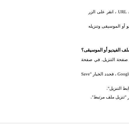
والصق عنوان URL المنسوخ في حقل الإدخال. بعد إدراج عنوان URL ، انقر على الزر
 أو الموسيقى وتنزيله
لف الفيديو أو الموسيقى؟
فستظهر صفحة التنزيل. في صفحة
انقر بزر الماوس الأيمن على زر التنزيل. إذا كنت تستخدم Google Chrome ، فحدد الخيار "Save
بط التنزيل".
 "تنزيل ملف مرتبط".