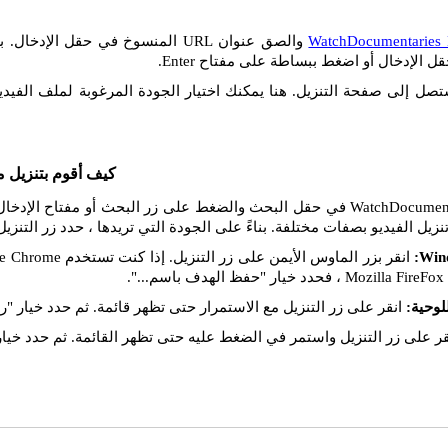
WatchDocumentaries
ل الإدخال أو اضغط ببساطة على مفتاح Enter.
تصل إلى صفحة التنزيل. هنا يمكنك اختيار الجودة المرغوبة لملف الفيديو
كيف أقوم بتنزيل م
إذا قمت بإدراج رابط WatchDocumentaries في حقل البحث والضغط على زر البحث أو م
زيل الفيديو بصفات مختلفة. بناءً على الجودة التي تريدها ، حدد زر التنزي
انقر على زر التنزيل مع الاستمرار حتى تظهر قائمة. ثم حدد خيار "را
ر على زر التنزيل واستمر في الضغط عليه حتى تظهر القائمة. ثم حدد خيار