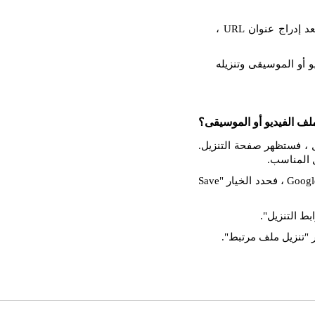
والصق عنوان URL المنسوخ في حقل الإدخال. بعد إدراج عنوان URL ،
 أو الموسيقى وتنزيله
لف الفيديو أو الموسيقى؟
فتاح الإدخال ، فستظهر صفحة التنزيل.
ل المناسب.
انقر بزر الماوس الأيمن على زر التنزيل. إذا كنت تستخدم Google Chrome ، فحدد الخيار "Save
بط التنزيل".
 "تنزيل ملف مرتبط".