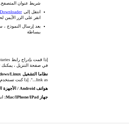
شريط عنوان المتصفح.
انتقل إلى
 Downloader
انقر على الزر الأيمن لحق
بعد إرسال النموذج ، س
ببساطة
في صفحة التنزيل ، يمكنك تن
نظاما التشغيل Windows/Linux:
link as...". إذا كنت تستخدم Mozilla FireFox ، فحدد خيار "حفظ الهدف باسم...".
هواتف Android / الأجهزة اللوحية:
جهاز Mac/IPhone/IPad:
انق