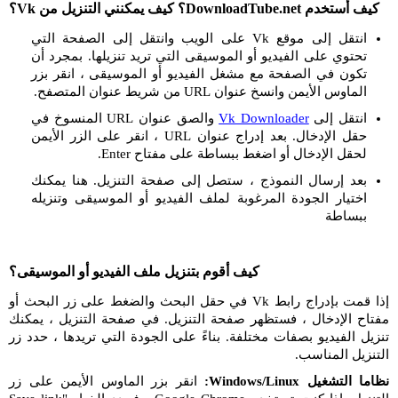
كيف أستخدم DownloadTube.net؟ كيف يمكنني التنزيل من Vk؟
انتقل إلى موقع Vk على الويب وانتقل إلى الصفحة التي
تحتوي على الفيديو أو الموسيقى التي تريد تنزيلها. بمجرد أن
تكون في الصفحة مع مشغل الفيديو أو الموسيقى ، انقر بزر
الماوس الأيمن وانسخ عنوان URL من شريط عنوان المتصفح.
انتقل إلى
Vk Downloader
والصق عنوان URL المنسوخ في
حقل الإدخال. بعد إدراج عنوان URL ، انقر على الزر الأيمن
لحقل الإدخال أو اضغط ببساطة على مفتاح Enter.
بعد إرسال النموذج ، ستصل إلى صفحة التنزيل. هنا يمكنك
اختيار الجودة المرغوبة لملف الفيديو أو الموسيقى وتنزيله
ببساطة
كيف أقوم بتنزيل ملف الفيديو أو الموسيقى؟
إذا قمت بإدراج رابط Vk في حقل البحث والضغط على زر البحث أو
مفتاح الإدخال ، فستظهر صفحة التنزيل. في صفحة التنزيل ، يمكنك
تنزيل الفيديو بصفات مختلفة. بناءً على الجودة التي تريدها ، حدد زر
التنزيل المناسب.
نظاما التشغيل Windows/Linux:
انقر بزر الماوس الأيمن على زر