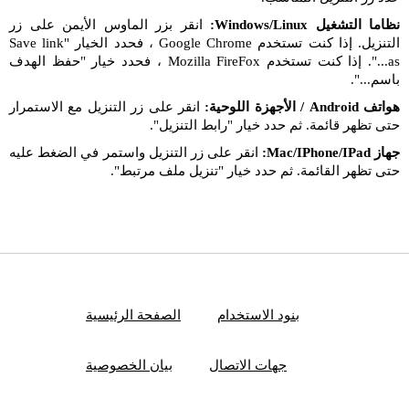
نظاما التشغيل Windows/Linux:
انقر بزر الماوس الأيمن على زر
التنزيل. إذا كنت تستخدم Google Chrome ، فحدد الخيار "Save link
as...". إذا كنت تستخدم Mozilla FireFox ، فحدد خيار "حفظ الهدف
باسم...".
هواتف Android / الأجهزة اللوحية:
انقر على زر التنزيل مع الاستمرار
حتى تظهر قائمة. ثم حدد خيار "رابط التنزيل".
جهاز Mac/IPhone/IPad:
انقر على زر التنزيل واستمر في الضغط عليه
حتى تظهر القائمة. ثم حدد خيار "تنزيل ملف مرتبط".
بنود الاستخدام
الصفحة الرئيسية
جهات الاتصال
بيان الخصوصية