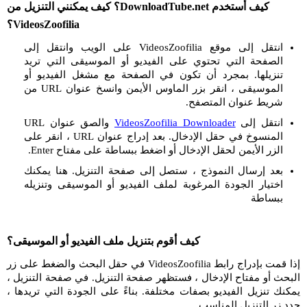
كيف أستخدم DownloadTube.net؟ كيف يمكنني التنزيل من
VideosZoofilia؟
انتقل إلى موقع VideosZoofilia على الويب وانتقل إلى
الصفحة التي تحتوي على الفيديو أو الموسيقى التي تريد
تنزيلها. بمجرد أن تكون في الصفحة مع مشغل الفيديو أو
الموسيقى ، انقر بزر الماوس الأيمن وانسخ عنوان URL من
شريط عنوان المتصفح.
انتقل إلى
VideosZoofilia Downloader
والصق عنوان URL
المنسوخ في حقل الإدخال. بعد إدراج عنوان URL ، انقر على
الزر الأيمن لحقل الإدخال أو اضغط ببساطة على مفتاح Enter.
بعد إرسال النموذج ، ستصل إلى صفحة التنزيل. هنا يمكنك
اختيار الجودة المرغوبة لملف الفيديو أو الموسيقى وتنزيله
ببساطة
كيف أقوم بتنزيل ملف الفيديو أو الموسيقى؟
إذا قمت بإدراج رابط VideosZoofilia في حقل البحث والضغط على زر
البحث أو مفتاح الإدخال ، فستظهر صفحة التنزيل. في صفحة التنزيل ،
يمكنك تنزيل الفيديو بصفات مختلفة. بناءً على الجودة التي تريدها ،
حدد زر التنزيل المناسب.