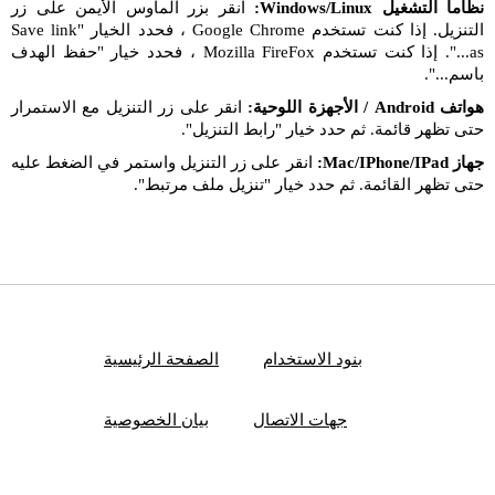
نظاما التشغيل Windows/Linux:
انقر بزر الماوس الأيمن على زر
التنزيل. إذا كنت تستخدم Google Chrome ، فحدد الخيار "Save link
as...". إذا كنت تستخدم Mozilla FireFox ، فحدد خيار "حفظ الهدف
باسم...".
هواتف Android / الأجهزة اللوحية:
انقر على زر التنزيل مع الاستمرار
حتى تظهر قائمة. ثم حدد خيار "رابط التنزيل".
جهاز Mac/IPhone/IPad:
انقر على زر التنزيل واستمر في الضغط عليه
حتى تظهر القائمة. ثم حدد خيار "تنزيل ملف مرتبط".
بنود الاستخدام
الصفحة الرئيسية
جهات الاتصال
بيان الخصوصية