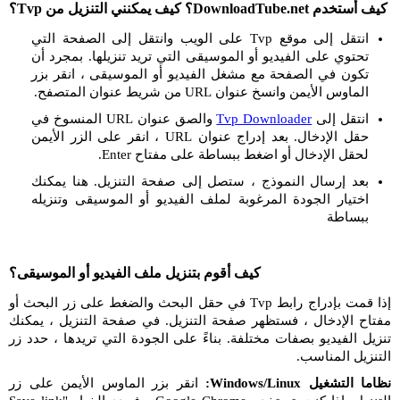
كيف أستخدم DownloadTube.net؟ كيف يمكنني التنزيل من Tvp؟
انتقل إلى موقع Tvp على الويب وانتقل إلى الصفحة التي
تحتوي على الفيديو أو الموسيقى التي تريد تنزيلها. بمجرد أن
تكون في الصفحة مع مشغل الفيديو أو الموسيقى ، انقر بزر
الماوس الأيمن وانسخ عنوان URL من شريط عنوان المتصفح.
انتقل إلى
Tvp Downloader
والصق عنوان URL المنسوخ في
حقل الإدخال. بعد إدراج عنوان URL ، انقر على الزر الأيمن
لحقل الإدخال أو اضغط ببساطة على مفتاح Enter.
بعد إرسال النموذج ، ستصل إلى صفحة التنزيل. هنا يمكنك
اختيار الجودة المرغوبة لملف الفيديو أو الموسيقى وتنزيله
ببساطة
كيف أقوم بتنزيل ملف الفيديو أو الموسيقى؟
إذا قمت بإدراج رابط Tvp في حقل البحث والضغط على زر البحث أو
مفتاح الإدخال ، فستظهر صفحة التنزيل. في صفحة التنزيل ، يمكنك
تنزيل الفيديو بصفات مختلفة. بناءً على الجودة التي تريدها ، حدد زر
التنزيل المناسب.
نظاما التشغيل Windows/Linux:
انقر بزر الماوس الأيمن على زر