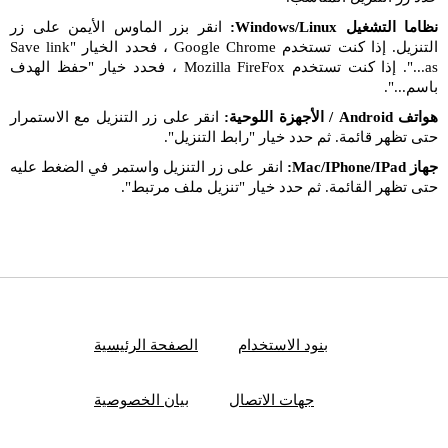
نظاما التشغيل Windows/Linux:
انقر بزر الماوس الأيمن على زر
التنزيل. إذا كنت تستخدم Google Chrome ، فحدد الخيار "Save link
as...". إذا كنت تستخدم Mozilla FireFox ، فحدد خيار "حفظ الهدف
باسم...".
هواتف Android / الأجهزة اللوحية:
انقر على زر التنزيل مع الاستمرار
حتى تظهر قائمة. ثم حدد خيار "رابط التنزيل".
جهاز Mac/IPhone/IPad:
انقر على زر التنزيل واستمر في الضغط عليه
حتى تظهر القائمة. ثم حدد خيار "تنزيل ملف مرتبط".
بنود الاستخدام
الصفحة الرئيسية
جهات الاتصال
بيان الخصوصية