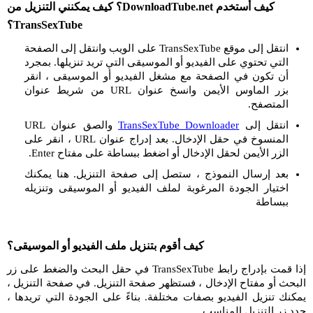
كيف أستخدم DownloadTube.net؟ كيف يمكنني التنزيل من
TransSexTube؟
انتقل إلى موقع TransSexTube على الويب وانتقل إلى الصفحة
التي تحتوي على الفيديو أو الموسيقى التي تريد تنزيلها. بمجرد
أن تكون في الصفحة مع مشغل الفيديو أو الموسيقى ، انقر
بزر الماوس الأيمن وانسخ عنوان URL من شريط عنوان
المتصفح.
انتقل إلى
TransSexTube Downloader
والصق عنوان URL
المنسوخ في حقل الإدخال. بعد إدراج عنوان URL ، انقر على
الزر الأيمن لحقل الإدخال أو اضغط ببساطة على مفتاح Enter.
بعد إرسال النموذج ، ستصل إلى صفحة التنزيل. هنا يمكنك
اختيار الجودة المرغوبة لملف الفيديو أو الموسيقى وتنزيله
ببساطة
كيف أقوم بتنزيل ملف الفيديو أو الموسيقى؟
إذا قمت بإدراج رابط TransSexTube في حقل البحث والضغط على زر
البحث أو مفتاح الإدخال ، فستظهر صفحة التنزيل. في صفحة التنزيل ،
يمكنك تنزيل الفيديو بصفات مختلفة. بناءً على الجودة التي تريدها ،
حدد زر التنزيل المناسب.