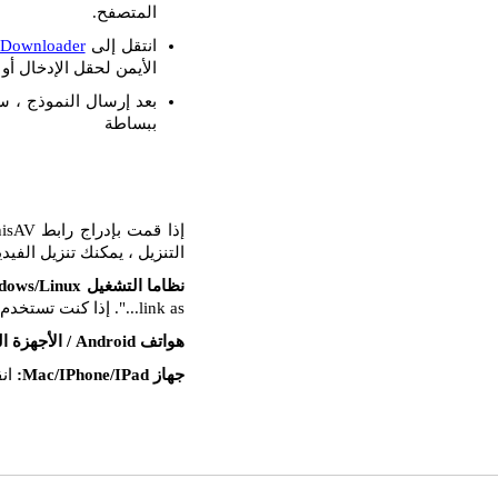
المتصفح.
انتقل إلى
 Downloader
الأيمن لحقل الإدخال أو ا
بعد إرسال النموذج ، س
ببساطة
التنزيل ، يمكنك تنزيل الفيد
نظاما التشغيل Windows/Linux:
link as...". إذا كنت تستخدم Mozilla FireFox ، فحدد خيار "حفظ الهدف باسم...".
هواتف Android / الأجهزة اللوحية:
جهاز Mac/IPhone/IPad:
انق