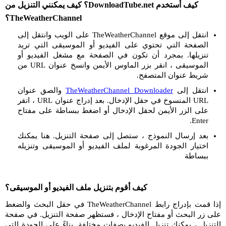
كيف أستخدم DownloadTube.net؟ كيف يمكنني التنزيل من
TheWeatherChannel؟
انتقل إلى موقع TheWeatherChannel على الويب وانتقل إلى
الصفحة التي تحتوي على الفيديو أو الموسيقى التي تريد
تنزيلها. بمجرد أن تكون في الصفحة مع مشغل الفيديو أو
الموسيقى ، انقر بزر الماوس الأيمن وانسخ عنوان URL من
شريط عنوان المتصفح.
انتقل إلى
TheWeatherChannel Downloader
والصق عنوان
URL المنسوخ في حقل الإدخال. بعد إدراج عنوان URL ، انقر
على الزر الأيمن لحقل الإدخال أو اضغط ببساطة على مفتاح
Enter.
بعد إرسال النموذج ، ستصل إلى صفحة التنزيل. هنا يمكنك
اختيار الجودة المرغوبة لملف الفيديو أو الموسيقى وتنزيله
ببساطة
كيف أقوم بتنزيل ملف الفيديو أو الموسيقى؟
إذا قمت بإدراج رابط TheWeatherChannel في حقل البحث والضغط
على زر البحث أو مفتاح الإدخال ، فستظهر صفحة التنزيل. في صفحة
التنزيل ، يمكنك تنزيل الفيديو بصفات مختلفة. بناءً على الجودة التي