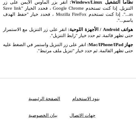
نظاما التشغيل Windows/Linux:
انقر بزر الماوس الأيمن على زر
التنزيل. إذا كنت تستخدم Google Chrome ، فحدد الخيار "Save link
as...". إذا كنت تستخدم Mozilla FireFox ، فحدد خيار "حفظ الهدف
باسم...".
هواتف Android / الأجهزة اللوحية:
انقر على زر التنزيل مع الاستمرار
حتى تظهر قائمة. ثم حدد خيار "رابط التنزيل".
جهاز Mac/IPhone/IPad:
انقر على زر التنزيل واستمر في الضغط عليه
حتى تظهر القائمة. ثم حدد خيار "تنزيل ملف مرتبط".
بنود الاستخدام
الصفحة الرئيسية
جهات الاتصال
بيان الخصوصية