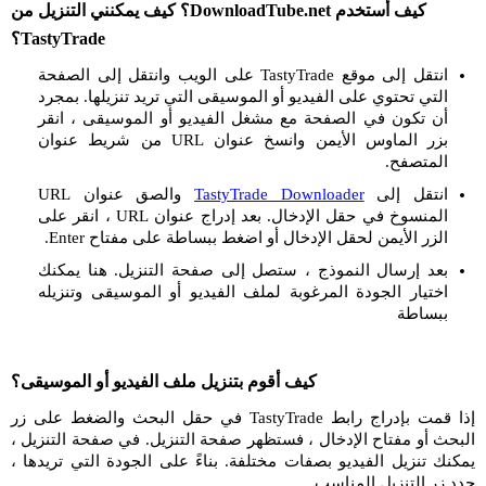
كيف أستخدم DownloadTube.net؟ كيف يمكنني التنزيل من
TastyTrade؟
انتقل إلى موقع TastyTrade على الويب وانتقل إلى الصفحة
التي تحتوي على الفيديو أو الموسيقى التي تريد تنزيلها. بمجرد
أن تكون في الصفحة مع مشغل الفيديو أو الموسيقى ، انقر
بزر الماوس الأيمن وانسخ عنوان URL من شريط عنوان
المتصفح.
انتقل إلى
TastyTrade Downloader
والصق عنوان URL
المنسوخ في حقل الإدخال. بعد إدراج عنوان URL ، انقر على
الزر الأيمن لحقل الإدخال أو اضغط ببساطة على مفتاح Enter.
بعد إرسال النموذج ، ستصل إلى صفحة التنزيل. هنا يمكنك
اختيار الجودة المرغوبة لملف الفيديو أو الموسيقى وتنزيله
ببساطة
كيف أقوم بتنزيل ملف الفيديو أو الموسيقى؟
إذا قمت بإدراج رابط TastyTrade في حقل البحث والضغط على زر
البحث أو مفتاح الإدخال ، فستظهر صفحة التنزيل. في صفحة التنزيل ،
يمكنك تنزيل الفيديو بصفات مختلفة. بناءً على الجودة التي تريدها ،
حدد زر التنزيل المناسب.