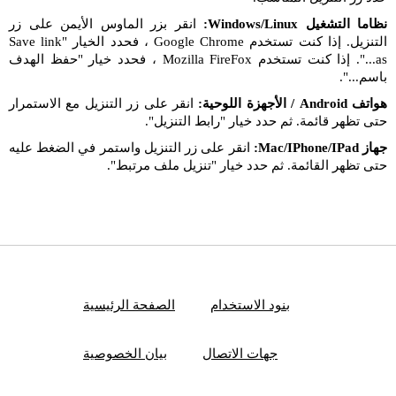
نظاما التشغيل Windows/Linux:
انقر بزر الماوس الأيمن على زر
التنزيل. إذا كنت تستخدم Google Chrome ، فحدد الخيار "Save link
as...". إذا كنت تستخدم Mozilla FireFox ، فحدد خيار "حفظ الهدف
باسم...".
هواتف Android / الأجهزة اللوحية:
انقر على زر التنزيل مع الاستمرار
حتى تظهر قائمة. ثم حدد خيار "رابط التنزيل".
جهاز Mac/IPhone/IPad:
انقر على زر التنزيل واستمر في الضغط عليه
حتى تظهر القائمة. ثم حدد خيار "تنزيل ملف مرتبط".
بنود الاستخدام
الصفحة الرئيسية
جهات الاتصال
بيان الخصوصية