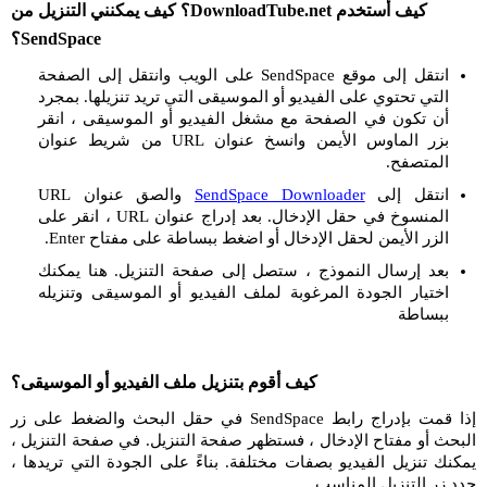
كيف أستخدم DownloadTube.net؟ كيف يمكنني التنزيل من
SendSpace؟
انتقل إلى موقع SendSpace على الويب وانتقل إلى الصفحة
التي تحتوي على الفيديو أو الموسيقى التي تريد تنزيلها. بمجرد
أن تكون في الصفحة مع مشغل الفيديو أو الموسيقى ، انقر
بزر الماوس الأيمن وانسخ عنوان URL من شريط عنوان
المتصفح.
انتقل إلى
SendSpace Downloader
والصق عنوان URL
المنسوخ في حقل الإدخال. بعد إدراج عنوان URL ، انقر على
الزر الأيمن لحقل الإدخال أو اضغط ببساطة على مفتاح Enter.
بعد إرسال النموذج ، ستصل إلى صفحة التنزيل. هنا يمكنك
اختيار الجودة المرغوبة لملف الفيديو أو الموسيقى وتنزيله
ببساطة
كيف أقوم بتنزيل ملف الفيديو أو الموسيقى؟
إذا قمت بإدراج رابط SendSpace في حقل البحث والضغط على زر
البحث أو مفتاح الإدخال ، فستظهر صفحة التنزيل. في صفحة التنزيل ،
يمكنك تنزيل الفيديو بصفات مختلفة. بناءً على الجودة التي تريدها ،
حدد زر التنزيل المناسب.