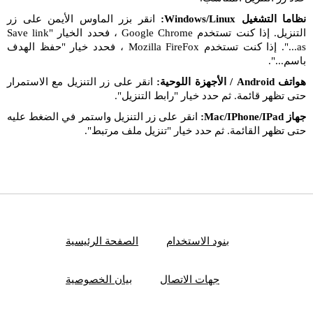
نظاما التشغيل Windows/Linux:
انقر بزر الماوس الأيمن على زر
التنزيل. إذا كنت تستخدم Google Chrome ، فحدد الخيار "Save link
as...". إذا كنت تستخدم Mozilla FireFox ، فحدد خيار "حفظ الهدف
باسم...".
هواتف Android / الأجهزة اللوحية:
انقر على زر التنزيل مع الاستمرار
حتى تظهر قائمة. ثم حدد خيار "رابط التنزيل".
جهاز Mac/IPhone/IPad:
انقر على زر التنزيل واستمر في الضغط عليه
حتى تظهر القائمة. ثم حدد خيار "تنزيل ملف مرتبط".
بنود الاستخدام
الصفحة الرئيسية
جهات الاتصال
بيان الخصوصية