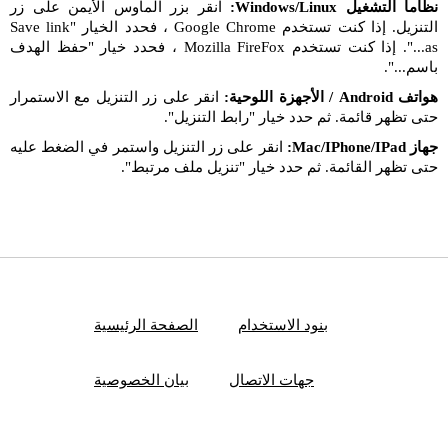
نظاما التشغيل Windows/Linux:
انقر بزر الماوس الأيمن على زر
التنزيل. إذا كنت تستخدم Google Chrome ، فحدد الخيار "Save link
as...". إذا كنت تستخدم Mozilla FireFox ، فحدد خيار "حفظ الهدف
باسم...".
هواتف Android / الأجهزة اللوحية:
انقر على زر التنزيل مع الاستمرار
حتى تظهر قائمة. ثم حدد خيار "رابط التنزيل".
جهاز Mac/IPhone/IPad:
انقر على زر التنزيل واستمر في الضغط عليه
حتى تظهر القائمة. ثم حدد خيار "تنزيل ملف مرتبط".
بنود الاستخدام
الصفحة الرئيسية
جهات الاتصال
بيان الخصوصية