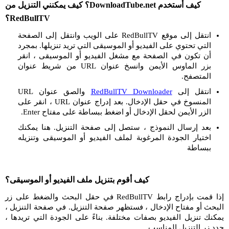
كيف أستخدم DownloadTube.net؟ كيف يمكنني التنزيل من
RedBullTV؟
انتقل إلى موقع RedBullTV على الويب وانتقل إلى الصفحة
التي تحتوي على الفيديو أو الموسيقى التي تريد تنزيلها. بمجرد
أن تكون في الصفحة مع مشغل الفيديو أو الموسيقى ، انقر
بزر الماوس الأيمن وانسخ عنوان URL من شريط عنوان
المتصفح.
انتقل إلى
RedBullTV Downloader
والصق عنوان URL
المنسوخ في حقل الإدخال. بعد إدراج عنوان URL ، انقر على
الزر الأيمن لحقل الإدخال أو اضغط ببساطة على مفتاح Enter.
بعد إرسال النموذج ، ستصل إلى صفحة التنزيل. هنا يمكنك
اختيار الجودة المرغوبة لملف الفيديو أو الموسيقى وتنزيله
ببساطة
كيف أقوم بتنزيل ملف الفيديو أو الموسيقى؟
إذا قمت بإدراج رابط RedBullTV في حقل البحث والضغط على زر
البحث أو مفتاح الإدخال ، فستظهر صفحة التنزيل. في صفحة التنزيل ،
يمكنك تنزيل الفيديو بصفات مختلفة. بناءً على الجودة التي تريدها ،
حدد زر التنزيل المناسب.