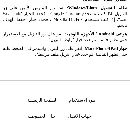
نظاما التشغيل Windows/Linux:
انقر بزر الماوس الأيمن على زر
التنزيل. إذا كنت تستخدم Google Chrome ، فحدد الخيار "Save link
as...". إذا كنت تستخدم Mozilla FireFox ، فحدد خيار "حفظ الهدف
باسم...".
هواتف Android / الأجهزة اللوحية:
انقر على زر التنزيل مع الاستمرار
حتى تظهر قائمة. ثم حدد خيار "رابط التنزيل".
جهاز Mac/IPhone/IPad:
انقر على زر التنزيل واستمر في الضغط عليه
حتى تظهر القائمة. ثم حدد خيار "تنزيل ملف مرتبط".
بنود الاستخدام
الصفحة الرئيسية
جهات الاتصال
بيان الخصوصية