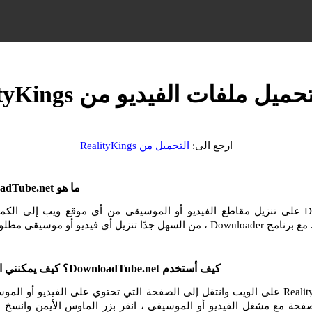
ميل ملفات الفيديو من RealityKings
ارجع الى:
التحميل من RealityKings
ما هو DownloadTube.net وكيف أستخدمه؟
يساعدك DownloadTube.net على تنزيل مقاطع الفيديو أو الموسيقى من أي موقع ويب إلى ا
و أو موسيقى مطلوبة من الإنترنت.
كيف أستخدم DownloadTube.net؟ كيف يمكنني التنزيل من RealityKings؟
انتقل إلى موقع RealityKings على الويب وانتقل إلى الصفحة التي تحتوي على الفيديو أو