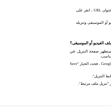
والصق عنوان URL المنسوخ في حقل الإدخال. بعد إدراج عنوان URL ، انقر على
 أو الموسيقى وتنزيله
لف الفيديو أو الموسيقى؟
إدخال ، فستظهر صفحة التنزيل. في
مناسب.
انقر بزر الماوس الأيمن على زر التنزيل. إذا كنت تستخدم Google Chrome ، فحدد الخيار "Save
بط التنزيل".
 "تنزيل ملف مرتبط".