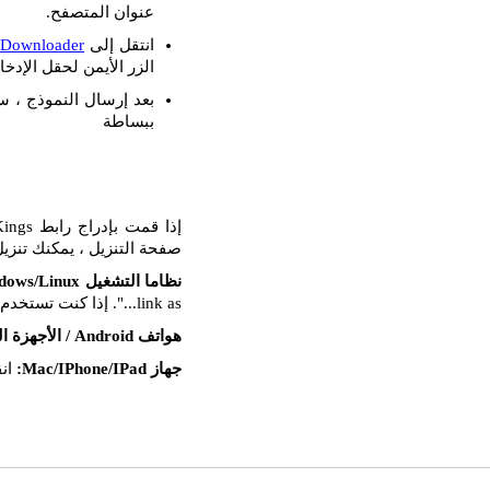
عنوان المتصفح.
انتقل إلى
 Downloader
الزر الأيمن لحقل الإدخال
بعد إرسال النموذج ، س
ببساطة
صفحة التنزيل ، يمكنك تنزيل
نظاما التشغيل Windows/Linux:
link as...". إذا كنت تستخدم Mozilla FireFox ، فحدد خيار "حفظ الهدف باسم...".
هواتف Android / الأجهزة اللوحية:
جهاز Mac/IPhone/IPad:
انق