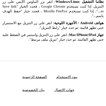
نظاما التشغيل Windows/Linux:
انقر بزر الماوس الأيمن على زر
التنزيل. إذا كنت تستخدم Google Chrome ، فحدد الخيار "Save link
as...". إذا كنت تستخدم Mozilla FireFox ، فحدد خيار "حفظ الهدف
باسم...".
هواتف Android / الأجهزة اللوحية:
انقر على زر التنزيل مع الاستمرار
حتى تظهر قائمة. ثم حدد خيار "رابط التنزيل".
جهاز Mac/IPhone/IPad:
انقر على زر التنزيل واستمر في الضغط عليه
حتى تظهر القائمة. ثم حدد خيار "تنزيل ملف مرتبط".
بنود الاستخدام
الصفحة الرئيسية
جهات الاتصال
بيان الخصوصية