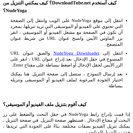
كيف أستخدم DownloadTube.net؟ كيف يمكنني التنزيل من
NudeYoga؟
انتقل إلى موقع NudeYoga على الويب وانتقل إلى الصفحة
التي تحتوي على الفيديو أو الموسيقى التي تريد تنزيلها. بمجرد
أن تكون في الصفحة مع مشغل الفيديو أو الموسيقى ، انقر
بزر الماوس الأيمن وانسخ عنوان URL من شريط عنوان
المتصفح.
انتقل إلى
NudeYoga Downloader
والصق عنوان URL
المنسوخ في حقل الإدخال. بعد إدراج عنوان URL ، انقر على
الزر الأيمن لحقل الإدخال أو اضغط ببساطة على مفتاح Enter.
بعد إرسال النموذج ، ستصل إلى صفحة التنزيل. هنا يمكنك
اختيار الجودة المرغوبة لملف الفيديو أو الموسيقى وتنزيله
ببساطة
كيف أقوم بتنزيل ملف الفيديو أو الموسيقى؟
إذا قمت بإدراج رابط NudeYoga في حقل البحث والضغط على زر
البحث أو مفتاح الإدخال ، فستظهر صفحة التنزيل. في صفحة التنزيل ،
يمكنك تنزيل الفيديو بصفات مختلفة. بناءً على الجودة التي تريدها ،
حدد زر التنزيل المناسب.