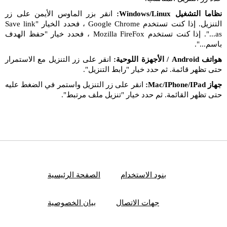
نظاما التشغيل Windows/Linux:
انقر بزر الماوس الأيمن على زر
التنزيل. إذا كنت تستخدم Google Chrome ، فحدد الخيار "Save link
as...". إذا كنت تستخدم Mozilla FireFox ، فحدد خيار "حفظ الهدف
باسم...".
هواتف Android / الأجهزة اللوحية:
انقر على زر التنزيل مع الاستمرار
حتى تظهر قائمة. ثم حدد خيار "رابط التنزيل".
جهاز Mac/IPhone/IPad:
انقر على زر التنزيل واستمر في الضغط عليه
حتى تظهر القائمة. ثم حدد خيار "تنزيل ملف مرتبط".
بنود الاستخدام
الصفحة الرئيسية
جهات الاتصال
بيان الخصوصية