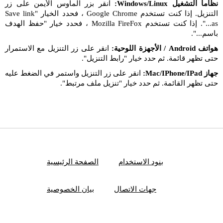
نظاما التشغيل Windows/Linux:
انقر بزر الماوس الأيمن على زر
التنزيل. إذا كنت تستخدم Google Chrome ، فحدد الخيار "Save link
as...". إذا كنت تستخدم Mozilla FireFox ، فحدد خيار "حفظ الهدف
باسم...".
هواتف Android / الأجهزة اللوحية:
انقر على زر التنزيل مع الاستمرار
حتى تظهر قائمة. ثم حدد خيار "رابط التنزيل".
جهاز Mac/IPhone/IPad:
انقر على زر التنزيل واستمر في الضغط عليه
حتى تظهر القائمة. ثم حدد خيار "تنزيل ملف مرتبط".
بنود الاستخدام
الصفحة الرئيسية
جهات الاتصال
بيان الخصوصية