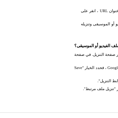
والصق عنوان URL المنسوخ في حقل الإدخال. بعد إدراج عنوان URL ، انقر على
 أو الموسيقى وتنزيله
لف الفيديو أو الموسيقى؟
ل ، فستظهر صفحة التنزيل. في صفحة
انقر بزر الماوس الأيمن على زر التنزيل. إذا كنت تستخدم Google Chrome ، فحدد الخيار "Save
بط التنزيل".
 "تنزيل ملف مرتبط".