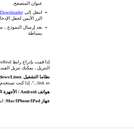
عنوان المتصفح.
انتقل إلى
 Downloader
الزر الأيمن لحقل الإدخال
بعد إرسال النموذج ، س
ببساطة
التنزيل ، يمكنك تنزيل الفيد
نظاما التشغيل Windows/Linux:
link as...". إذا كنت تستخدم Mozilla FireFox ، فحدد خيار "حفظ الهدف باسم...".
هواتف Android / الأجهزة اللوحية:
جهاز Mac/IPhone/IPad:
انق