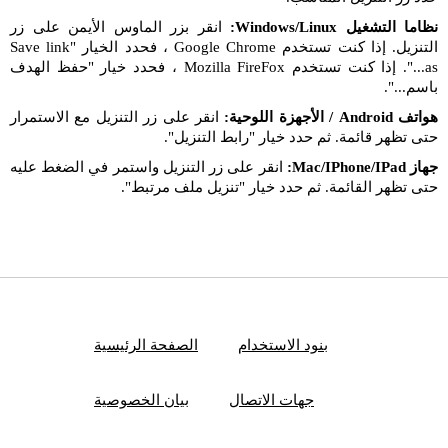
نظاما التشغيل Windows/Linux:
انقر بزر الماوس الأيمن على زر
التنزيل. إذا كنت تستخدم Google Chrome ، فحدد الخيار "Save link
as...". إذا كنت تستخدم Mozilla FireFox ، فحدد خيار "حفظ الهدف
باسم...".
هواتف Android / الأجهزة اللوحية:
انقر على زر التنزيل مع الاستمرار
حتى تظهر قائمة. ثم حدد خيار "رابط التنزيل".
جهاز Mac/IPhone/IPad:
انقر على زر التنزيل واستمر في الضغط عليه
حتى تظهر القائمة. ثم حدد خيار "تنزيل ملف مرتبط".
بنود الاستخدام
الصفحة الرئيسية
جهات الاتصال
بيان الخصوصية