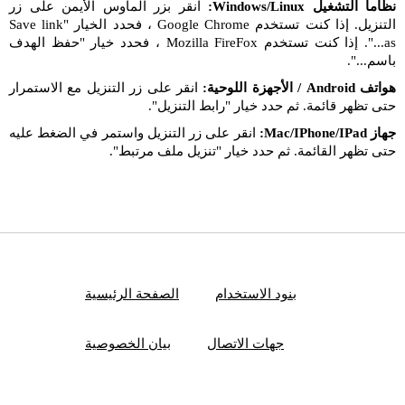
نظاما التشغيل Windows/Linux:
انقر بزر الماوس الأيمن على زر
التنزيل. إذا كنت تستخدم Google Chrome ، فحدد الخيار "Save link
as...". إذا كنت تستخدم Mozilla FireFox ، فحدد خيار "حفظ الهدف
باسم...".
هواتف Android / الأجهزة اللوحية:
انقر على زر التنزيل مع الاستمرار
حتى تظهر قائمة. ثم حدد خيار "رابط التنزيل".
جهاز Mac/IPhone/IPad:
انقر على زر التنزيل واستمر في الضغط عليه
حتى تظهر القائمة. ثم حدد خيار "تنزيل ملف مرتبط".
بنود الاستخدام
الصفحة الرئيسية
جهات الاتصال
بيان الخصوصية