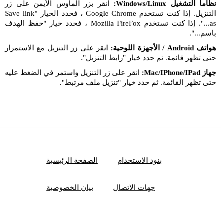
نظاما التشغيل Windows/Linux:
انقر بزر الماوس الأيمن على زر
التنزيل. إذا كنت تستخدم Google Chrome ، فحدد الخيار "Save link
as...". إذا كنت تستخدم Mozilla FireFox ، فحدد خيار "حفظ الهدف
باسم...".
هواتف Android / الأجهزة اللوحية:
انقر على زر التنزيل مع الاستمرار
حتى تظهر قائمة. ثم حدد خيار "رابط التنزيل".
جهاز Mac/IPhone/IPad:
انقر على زر التنزيل واستمر في الضغط عليه
حتى تظهر القائمة. ثم حدد خيار "تنزيل ملف مرتبط".
بنود الاستخدام
الصفحة الرئيسية
جهات الاتصال
بيان الخصوصية