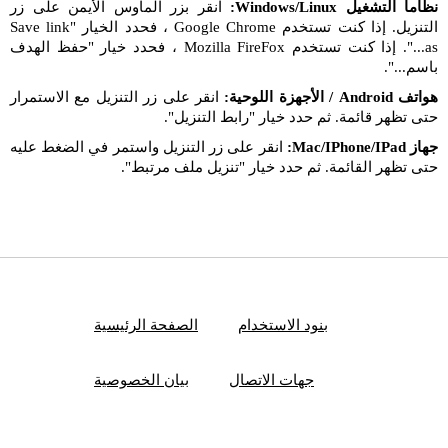
نظاما التشغيل Windows/Linux:
انقر بزر الماوس الأيمن على زر
التنزيل. إذا كنت تستخدم Google Chrome ، فحدد الخيار "Save link
as...". إذا كنت تستخدم Mozilla FireFox ، فحدد خيار "حفظ الهدف
باسم...".
هواتف Android / الأجهزة اللوحية:
انقر على زر التنزيل مع الاستمرار
حتى تظهر قائمة. ثم حدد خيار "رابط التنزيل".
جهاز Mac/IPhone/IPad:
انقر على زر التنزيل واستمر في الضغط عليه
حتى تظهر القائمة. ثم حدد خيار "تنزيل ملف مرتبط".
بنود الاستخدام
الصفحة الرئيسية
جهات الاتصال
بيان الخصوصية