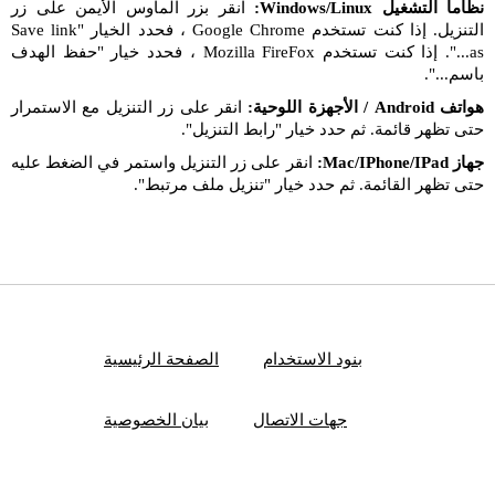
نظاما التشغيل Windows/Linux:
انقر بزر الماوس الأيمن على زر
التنزيل. إذا كنت تستخدم Google Chrome ، فحدد الخيار "Save link
as...". إذا كنت تستخدم Mozilla FireFox ، فحدد خيار "حفظ الهدف
باسم...".
هواتف Android / الأجهزة اللوحية:
انقر على زر التنزيل مع الاستمرار
حتى تظهر قائمة. ثم حدد خيار "رابط التنزيل".
جهاز Mac/IPhone/IPad:
انقر على زر التنزيل واستمر في الضغط عليه
حتى تظهر القائمة. ثم حدد خيار "تنزيل ملف مرتبط".
بنود الاستخدام
الصفحة الرئيسية
جهات الاتصال
بيان الخصوصية