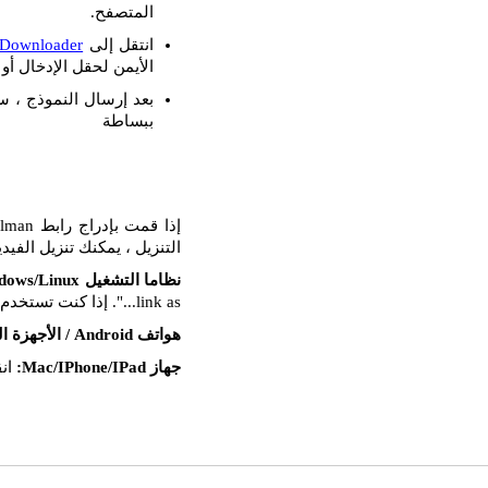
المتصفح.
انتقل إلى
 Downloader
الأيمن لحقل الإدخال أو ا
بعد إرسال النموذج ، س
ببساطة
التنزيل ، يمكنك تنزيل الفيد
نظاما التشغيل Windows/Linux:
link as...". إذا كنت تستخدم Mozilla FireFox ، فحدد خيار "حفظ الهدف باسم...".
هواتف Android / الأجهزة اللوحية:
جهاز Mac/IPhone/IPad:
انق