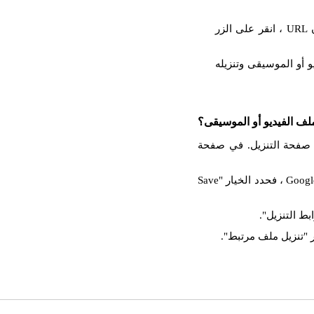
والصق عنوان URL المنسوخ في حقل الإدخال. بعد إدراج عنوان URL ، انقر على الزر
 أو الموسيقى وتنزيله
لف الفيديو أو الموسيقى؟
 فستظهر صفحة التنزيل. في صفحة
انقر بزر الماوس الأيمن على زر التنزيل. إذا كنت تستخدم Google Chrome ، فحدد الخيار "Save
بط التنزيل".
 "تنزيل ملف مرتبط".