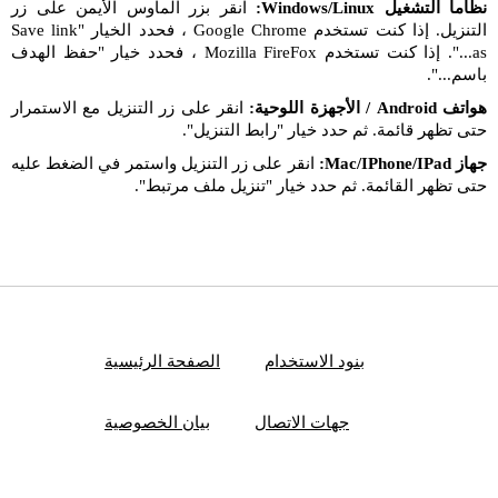
نظاما التشغيل Windows/Linux:
انقر بزر الماوس الأيمن على زر
التنزيل. إذا كنت تستخدم Google Chrome ، فحدد الخيار "Save link
as...". إذا كنت تستخدم Mozilla FireFox ، فحدد خيار "حفظ الهدف
باسم...".
هواتف Android / الأجهزة اللوحية:
انقر على زر التنزيل مع الاستمرار
حتى تظهر قائمة. ثم حدد خيار "رابط التنزيل".
جهاز Mac/IPhone/IPad:
انقر على زر التنزيل واستمر في الضغط عليه
حتى تظهر القائمة. ثم حدد خيار "تنزيل ملف مرتبط".
بنود الاستخدام
الصفحة الرئيسية
جهات الاتصال
بيان الخصوصية