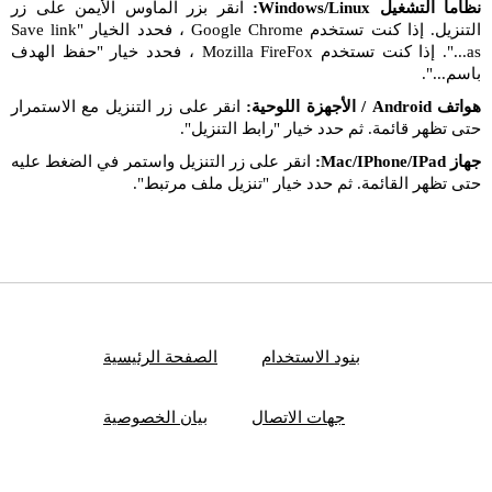
نظاما التشغيل Windows/Linux:
انقر بزر الماوس الأيمن على زر
التنزيل. إذا كنت تستخدم Google Chrome ، فحدد الخيار "Save link
as...". إذا كنت تستخدم Mozilla FireFox ، فحدد خيار "حفظ الهدف
باسم...".
هواتف Android / الأجهزة اللوحية:
انقر على زر التنزيل مع الاستمرار
حتى تظهر قائمة. ثم حدد خيار "رابط التنزيل".
جهاز Mac/IPhone/IPad:
انقر على زر التنزيل واستمر في الضغط عليه
حتى تظهر القائمة. ثم حدد خيار "تنزيل ملف مرتبط".
بنود الاستخدام
الصفحة الرئيسية
جهات الاتصال
بيان الخصوصية