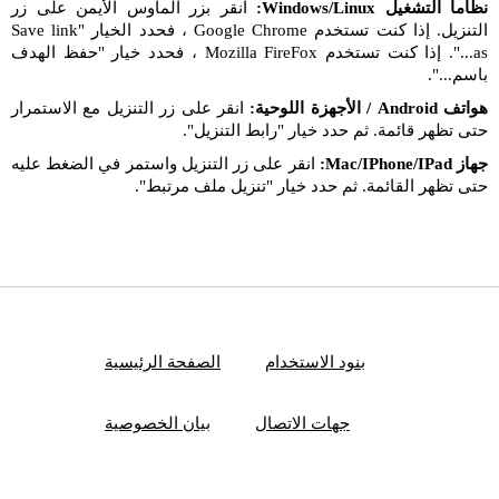
نظاما التشغيل Windows/Linux:
انقر بزر الماوس الأيمن على زر
التنزيل. إذا كنت تستخدم Google Chrome ، فحدد الخيار "Save link
as...". إذا كنت تستخدم Mozilla FireFox ، فحدد خيار "حفظ الهدف
باسم...".
هواتف Android / الأجهزة اللوحية:
انقر على زر التنزيل مع الاستمرار
حتى تظهر قائمة. ثم حدد خيار "رابط التنزيل".
جهاز Mac/IPhone/IPad:
انقر على زر التنزيل واستمر في الضغط عليه
حتى تظهر القائمة. ثم حدد خيار "تنزيل ملف مرتبط".
بنود الاستخدام
الصفحة الرئيسية
جهات الاتصال
بيان الخصوصية